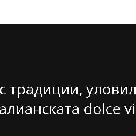
с традиции, уловил
алианската dolce vi