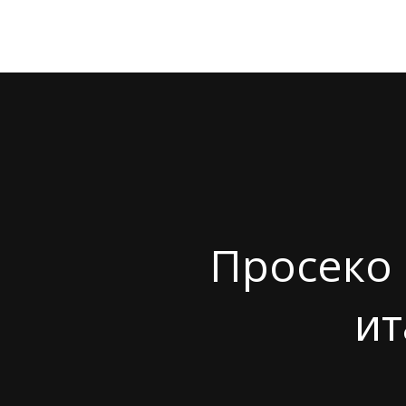
Просеко 
ит