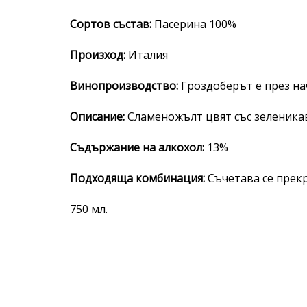
Сортов състав:
Пасерина 100%
Произход:
Италия
Винопроизводство:
Гроздоберът е през на
Описание:
Сламеножълт цвят със зеленикав
Съдържание на алкохол:
13%
Подходяща комбинация:
Съчетава се прекр
750 мл.