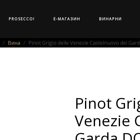
PROSECCO!
Е-МАГАЗИН
ВИНАРНИ
⁄
Вина
⁄
Pinot Grigio delle Venezie Castelnuovo del Gar
Pinot Gri
Venezie 
Garda D