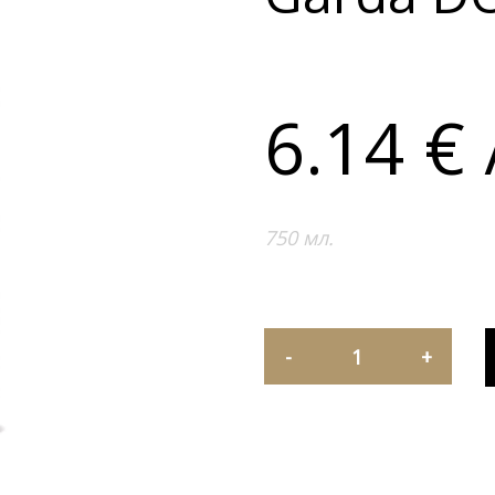
6.14
€
750 мл.