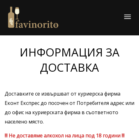
Togg
navi
ИНФОРМАЦИЯ ЗА
ДОСТАВКА
Доставките се извършват от куриерска фирма
Еконт Експрес до посочен от Потребителя адрес или
до офис на куриерската фирма в съответното
населено място.
!!! Не доставяме алкохол на лица под 18 години !!!