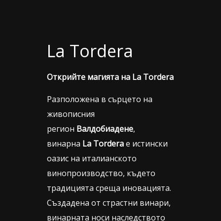
La Tordera
Открийте магията на La Tordera
Разположена в сърцето на
живописния
регион
Валдобиадене
,
винарна
La Tordera
е истински
оазис на италианското
винопроизводство, където
традицията среща иновацията.
Създадена от страстни винари,
винарната носи наследството