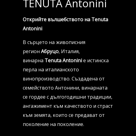
TENUTA Antonini
Открийте вълшебството на Tenuta
Antonini
В сърцето на живописния
регион
Абруцо
, Италия,
винарна
Tenuta Antonini
е истинска
перла на италианското
винопроизводство. Създадена от
семейството Антонини, винарната
се гордее с дългогодишни традиции,
ангажимент към качеството и страст
към земята, които се предават от
поколение на поколение.