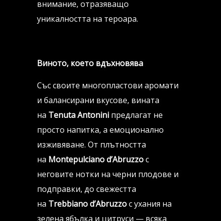
внимание, отразяващо
уникалността на тероара.
Виното, което вдъхновява
Със своите многопластови аромати
и балансирани вкусове, вината
на
Tenuta Antonini
предлагат не
просто напитка, а емоционално
изживяване. От плътността
на
Montepulciano d’Abruzzo
с
неговите нотки на черни плодове и
подправки, до свежестта
на
Trebbiano d’Abruzzo
с ухания на
зелена ябълка и цитруси — всяка