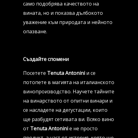
само подобрява качеството на
вината, но и показва дълбокото
уважение към природата и нейното
опазване.
Създайте спомени
Посетете
Tenuta Antonini
и се
потопете в магията на италианското
винопроизводство. Научете тайните
на винарството от опитни винари и
се насладете на дегустации, които
ще разбудят сетивата ви. Всяко вино
от
Tenuta Antonini
е не просто
продукт, а част от история, която ще