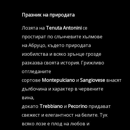
Празник на природата
Лозята на
Tenuta Antonini
се
простират по слънчевите хълмове
на Абруцо, където природата
изобилства и всяко зрънце грозде
разказва своята история. Грижливо
отгледаните
сортове
Montepulciano
и
Sangiovese
внасят
дълбочина и характер в червените
вина,
докато
Trebbiano
и
Pecorino
придават
свежест и елегантност на белите. Тук
всяко лозе е плод на любов и