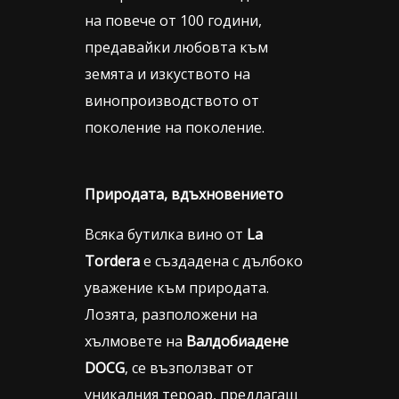
на повече от 100 години,
предавайки любовта към
земята и изкуството на
винопроизводството от
поколение на поколение.
Природата, вдъхновението
Всяка бутилка вино от
La
Tordera
е създадена с дълбоко
уважение към природата.
Лозята, разположени на
хълмовете на
Валдобиадене
DOCG
, се възползват от
уникалния тероар, предлагащ