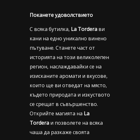
Поканете удоволствието
С всяка бутилка,
La Tordera
ви
кани на едно уникално винено
пътуване. Станете част от
историята на този великолепен
регион, наслаждавайки се на
изисканите аромати и вкусове,
които ще ви отведат на място,
където природата и изкуството
се срещат в съвършенство.
Открийте магията на
La
Tordera
и позволете на всяка
чаша да разкаже своята