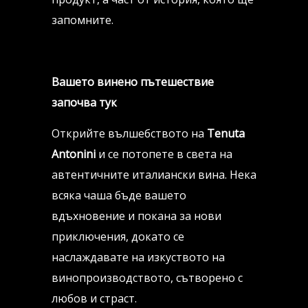
запомните.
Вашето винено пътешествие
започва тук
Открийте вълшебството на
Tenuta
Antonini
и се потопете в света на
автентичните италиански вина. Нека
всяка чаша бъде вашето
вдъхновение и покана за нови
приключения, докато се
наслаждавате на изкуството на
винопроизводството, сътворено с
любов и страст.